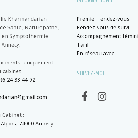
INFORMATIONS
lie Kharmandarian
Premier rendez-vous
 de Santé, Naturopathe,
Rendez-vous de suivi
re en Symptothermie
Accompagnement fémin
 Annecy.
Tarif
En réseau avec
nements uniquement
 cabinet
SUIVEZ-MOI
0)6 24 33 44 92
Facebook
darian@gmail.com
Instagr
 Cabinet :
 Alpins, 74000 Annecy