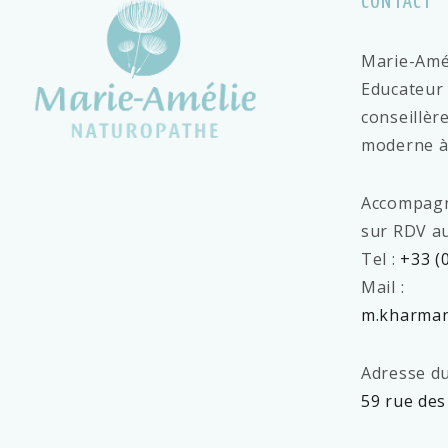
CONTACT
Marie-Amé
Educateur
conseillè
moderne à
Accompag
sur RDV au
Tel :
+33 (
Mail :
m.kharman
Adresse du
59 rue des